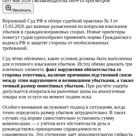
05 мая 2026 г.
Законодательство
10
просмотров
Увеличить
Верховный Суд РФ в обзоре судебной практики № 3 от
15.03.2026 дал важные разъяснения по вопросам взыскания
убытков в гражданскоправовых спорах. Новые ориентиры
помогут судам единообразно применять нормы Гражданского
кодекса РФ и защитят стороны от необоснованных
требований.
Суд чётко обозначил, какие условия должны быть выполнены
для успешного взыскания убытков. Истец обязан доказать три
ключевых элемента:
факт нарушения обязательства со
стороны ответчика, наличие причинноследственной связи
между этим нарушением и возникшими убытками, а также
точный размер понесённых убытков.
При расчёте ущерба
допускается опираться на рыночные цены на аналогичные
товары или услуги на момент подачи иска.
Особого внимания заслуживает подход к ситуациям, когда
точно определить размер убытков затруднительно. В таких
случаях суд вправе самостоятельно установить сумму
компенсации — с учётом всех обстоятельств дела и
руководствуясь принципами справедливости и
соразмерности. Это уточнение даёт дополнительную гибкость