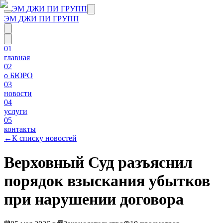
ЭМ ДЖИ ПИ ГРУПП
ЭМ ДЖИ ПИ ГРУПП
01
главная
02
о БЮРО
03
новости
04
услуги
05
контакты
←
К списку новостей
Верховный Суд разъяснил
порядок взыскания убытков
при нарушении договора