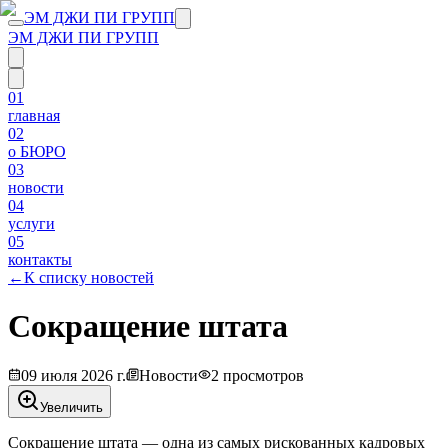
ЭМ ДЖИ ПИ ГРУПП
ЭМ ДЖИ ПИ ГРУПП
01
главная
02
о БЮРО
03
новости
04
услуги
05
контакты
←
К списку новостей
Сокращение штата
09 июля 2026 г.
Новости
2
просмотров
Увеличить
Сокращение штата — одна из самых рискованных кадровых